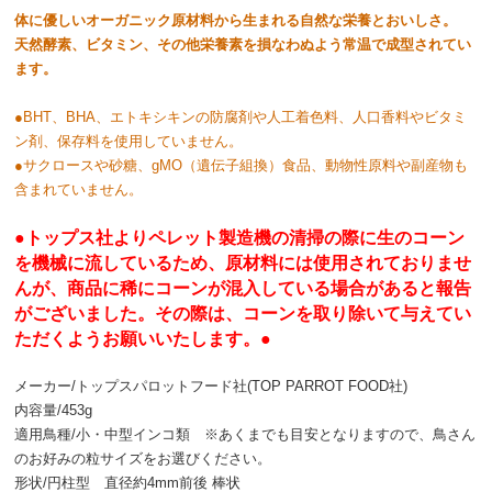
体に優しいオーガニック原材料から生まれる自然な栄養とおいしさ。
天然酵素、ビタミン、その他栄養素を損なわぬよう常温で成型されてい
ます。
●BHT、BHA、エトキシキンの防腐剤や人工着色料、人口香料やビタミ
ン剤、保存料を使用していません。
●サクロースや砂糖、gMO（遺伝子組換）食品、動物性原料や副産物も
含まれていません。
●トップス社よりペレット製造機の清掃の際に生のコーン
を機械に流しているため、原材料には使用されておりませ
んが、商品に稀にコーンが混入している場合があると報告
がございました。その際は、コーンを取り除いて与えてい
ただくようお願いいたします。●
メーカー/トップスパロットフード社(TOP PARROT FOOD社)
内容量/453g
適用鳥種/小・中型インコ類 ※あくまでも目安となりますので、鳥さん
のお好みの粒サイズをお選びください。
形状/円柱型 直径約4mm前後 棒状