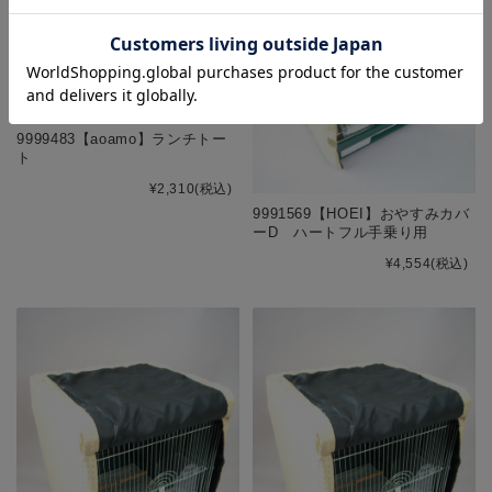
9999483【aoamo】ランチトー
ト
¥2,310
(税込)
9991569【HOEI】おやすみカバ
ーD ハートフル手乗り用
¥4,554
(税込)