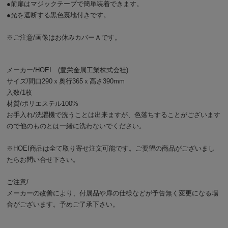
●前扉はマジックテープで簡単装着できます。
●光を遮断する黒色裏地付きです。
※ご注意/画像はお休みカバーＡです。
メーカー/HOEI (豊栄金属工業株式会社)
サイズ/間口290ｘ奥行365ｘ高さ390mm
入数/1枚
材質/ポリエステル100%
お手入れ/洗濯機で洗うことは出来ますが、色落ちすることがございます
ので他のものとは一緒に洗わないでください。
※HOEI商品は全て取り寄せ注文可能です。ご要望の商品がございまし
たら
お問い合せ下さい。
ご注意/
メーカーの改善により、付属品や扉の仕様などが予告無く変更になる場
合がございます。予めご了承下さい。