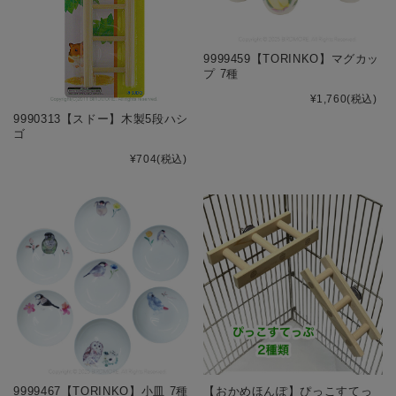
9999459【TORINKO】マグカッ
プ 7種
¥1,760
(税込)
9990313【スドー】木製5段ハシ
ゴ
¥704
(税込)
9999467【TORINKO】小皿 7種
【おかめほんぽ】ぴっこすてっ