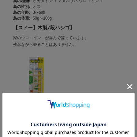
鳥の種類:
オカメインコ マメルリハ ウロコインコ
鳥の性別:
オス
鳥の年齢:
3〜5歳
鳥の体重:
50g〜100g
【スドー】木製7段ハシゴ】
家のウロコインコが喜んで齧っています。
残念ながら登ることはありません。
役に立った
0
サイトからの返信