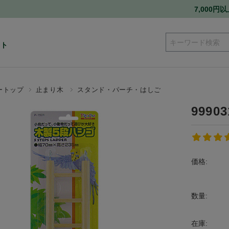
7,000
ート
ートップ
止まり木
スタンド・パーチ・はしご
999
価格:
数量:
在庫: