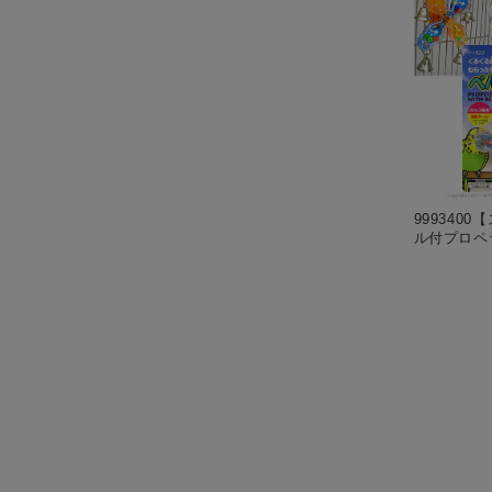
9993400【
ル付プロペ