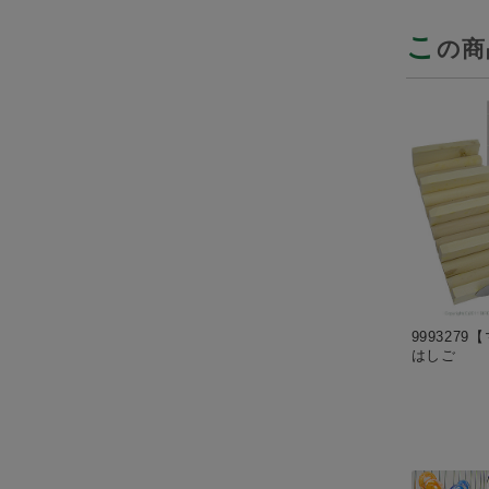
こ
の商
999327
はしご