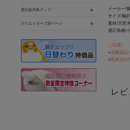
メーカー/
委託販売鳥グッズ
サイズ/幅約
素材/天然
クリエイターズ別ページ
適応鳥種/
ご注意/
●当製品は
●乳幼児の
レビ