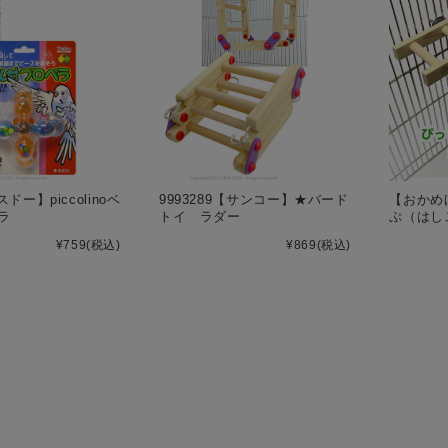
スドー】piccolinoベ
9993289【サンコー】★バード
【おかめ
ラ
トイ ラダー
ぷ（はし
¥759
(税込)
¥869
(税込)