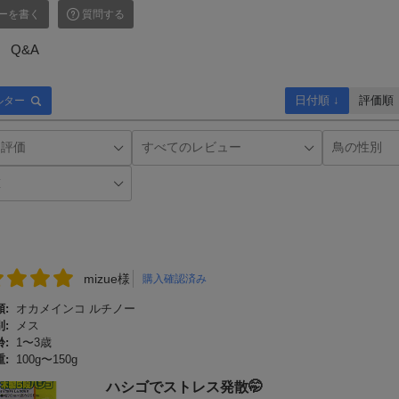
ーを書く
質問する
Q&A
日付順 ↓
評価順
ルター
mizue様
購入確認済み
:
オカメインコ ルチノー
:
メス
:
1〜3歳
:
100g〜150g
ハシゴでストレス発散🤭