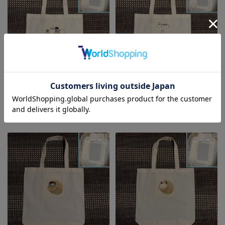
【Feather Tail】内ポケット付エ
【Feather Tail】 内ポケット付
コバッグ３/文鳥・家族
きエコバッグ5/十姉妹
¥880
(税込)
¥880
(税込)