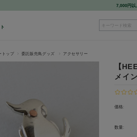
7,000
ート
ートップ
委託販売鳥グッズ
アクセサリー
【HE
メイ
価格:
数量: