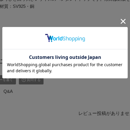
材質：SV925・銅
ュー
ーを書く
質問する
Q&A
レビュー投稿がありませ