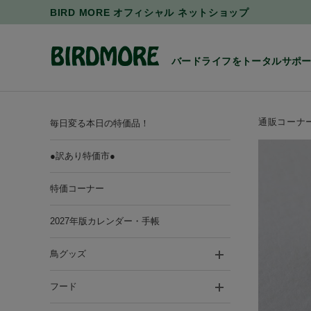
BIRD MORE オフィシャル ネットショップ
バードライフをトータルサポ
通販コーナ
毎日変る本日の特価品！
●訳あり特価市●
特価コーナー
2027年版カレンダー・手帳
鳥グッズ
フード