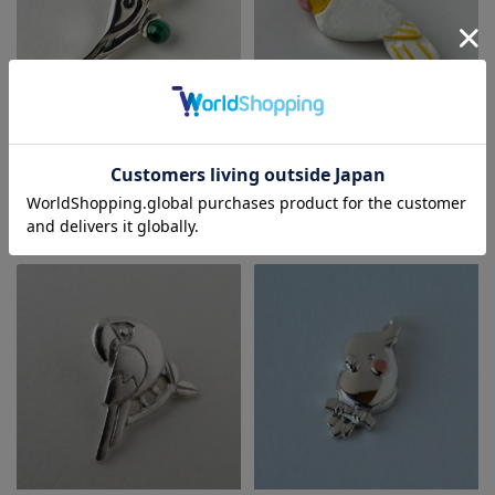
【HEE-HAW】★シルバーペンダ
【HEE-HAW】★インコ・ブロー
ントTOP/コミドリコンゴウ・マ
チ/オカメインコ・白C
ラカイト
¥1,210
(税込)
¥24,200
(税込)