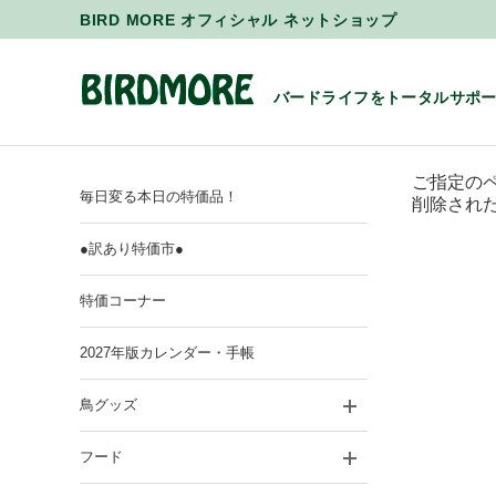
BIRD MORE オフィシャル ネットショップ
バードライフをトータルサポ
ご指定の
毎日変る本日の特価品！
削除され
●訳あり特価市●
特価コーナー
2027年版カレンダー・手帳
鳥グッズ
フード