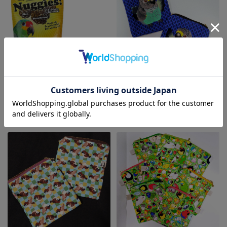
9999612【ハリソン】ナギーズ
【ぴよぴよブランド】★ポーチ/
196g
ムラクモインコ
¥4,730
(税込)
¥770
(税込)