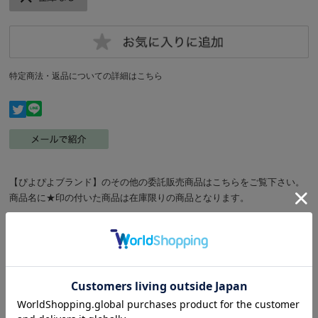
特定商法・返品についての詳細はこちら
【ぴよぴよブランド】のその他の委託販売商品はこちらをご覧下さい。
商品名に★印の付いた商品は在庫限りの商品となります。
手づくり品表地オリジナルデザインインコ色々柄のポーチです。1つの
価格です。イヤホンジャックや小さめのスマホ充電器などを入れるのに
便利なサイズです♪画像は見本ですどれが届くかはお店お任せになりま
す。
縦約12cm横約11cm